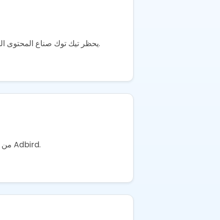
يحظر تيك توك صناع المحتوى الذين ينتهكون إرشادات المجتمع أو يرسلون روابط العمولة بشكل عشوائي. ما يجب تجنبه وكيف تتعافى إذا حدث.
من صانع محتوى فردي إلى إدارة شبكة من 20+. تقسيم الأسعار، قوالب العقود، وكيف يعمل المستوى الوكالة في Adbird.