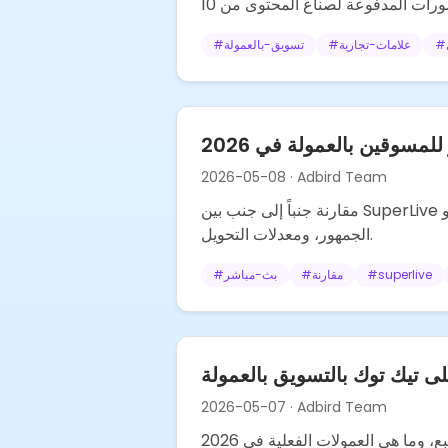
#
علامات-تجارية
#
تسويق-بالعمولة
#
مسوقين بالعمولة في 2026
2026-05-08
· Adbird Team
مقارنة جنباً إلى جنب بين SuperLive و ChatMatch و Pink وتطبيقات البث المباشر الأخرى من منظور المسوق بالعمولة — العمولات، توافق
الجمهور، ومعدلات التحويل.
superlive
#
مقارنة
#
بث-مباشر
#
 تيك توك بالتسويق بالعمولة
2026-05-07
· Adbird Team