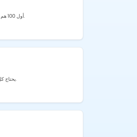
أول 100 هم الأصعب. خطة 4 أسابيع لصناع المحتوى الذين يبدؤون من الصفر — وتيرة المحتوى، أنماط الجذابات، وماذا تتبع.
توقف عن العمل بدون بيانات. 5 معاملات UTM يحتاج كل صانع محتوى أن يعرف أي فيديو أو منشور أو حملة تدفع فعلاً.