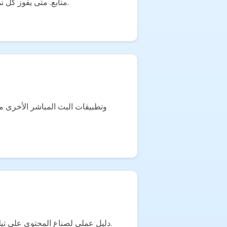
أرقام حقيقية تقارن دخل التسويق بالعمولة مع المنشورات المدفوعة لصناع المحتوى من 10K إلى 500K متابع. متى يفوز كل نموذج.
دليل عملي لصناع المحتوى على تيك توك لتحويل جمهورهم إلى دخل عمولة متكرر — ماذا تروج، وكيف تتتبع، وما هي العمولات الفعلية في 2026.