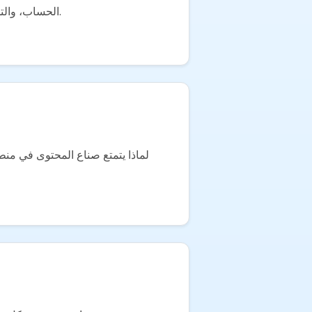
من مشاهدة الفيديو إلى أول عملية شراء: قمع خطوة بخطوة يحقق التحويل. بنية الجذاب، CTAs الحساب، والتجربة بعد النقر.