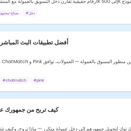
دخل
#
صناع-محتوى
أفضل تطبيقات البث المباشر لل
#
chatmatch
#
pink
كيف تربح من جمهورك على