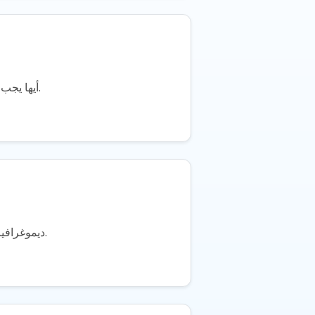
معظم صناع المحتوى لا يحسنون هيكل العمولة. CPC، CPL، CPA، RevShare — أيها يجب التفاوض عليه ومتى ولماذا.
ديموغرافيا الجمهور → ملاءمة التطبيق. إطار قرار لإيقاف إضاعة الوقت في الترويج لتطبيقات لن يستخدمها متابعوك أبداً.